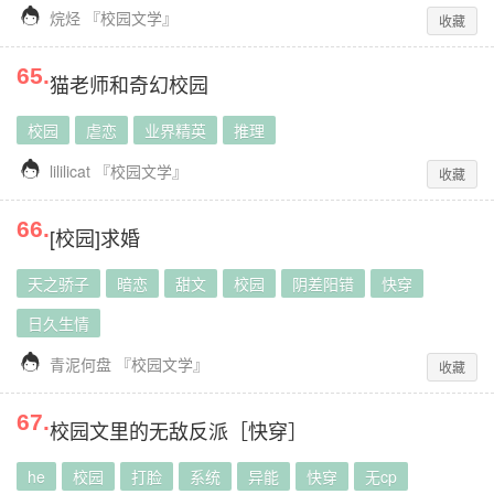

烷烃
『
校园文学
』
收藏
65
.
猫老师和奇幻校园
校园
虐恋
业界精英
推理

lililicat
『
校园文学
』
收藏
66
.
[校园]求婚
天之骄子
暗恋
甜文
校园
阴差阳错
快穿
日久生情

青泥何盘
『
校园文学
』
收藏
67
.
校园文里的无敌反派［快穿］
he
校园
打脸
系统
异能
快穿
无cp