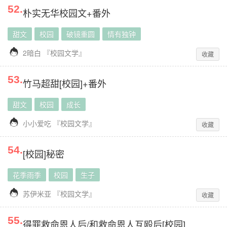
52
.
朴实无华校园文+番外
甜文
校园
破镜重圆
情有独钟

2暗白
『
校园文学
』
收藏
53
.
竹马超甜[校园]+番外
甜文
校园
成长

小小爱吃
『
校园文学
』
收藏
54
.
[校园]秘密
花季雨季
校园
生子

苏伊米亚
『
校园文学
』
收藏
55
.
得罪救命恩人后/和救命恩人互殴后[校园]