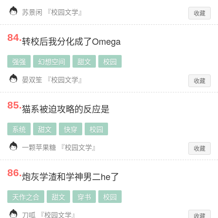

苏景闲
『
校园文学
』
收藏
84
.
转校后我分化成了Omega
强强
幻想空间
甜文
校园

晏双笙
『
校园文学
』
收藏
85
.
猫系被迫攻略的反应是
系统
甜文
快穿
校园

一颗苹果糖
『
校园文学
』
收藏
86
.
炮灰学渣和学神男二he了
天作之合
甜文
穿书
校园

刀呱
『
校园文学
』
收藏