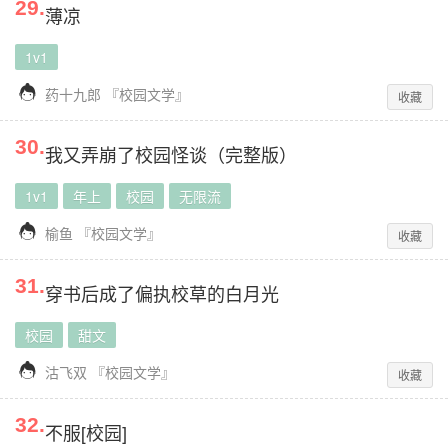
29
.
薄凉
1v1

药十九郎
『
校园文学
』
收藏
30
.
我又弄崩了校园怪谈（完整版）
1v1
年上
校园
无限流

榆鱼
『
校园文学
』
收藏
31
.
穿书后成了偏执校草的白月光
校园
甜文

沽飞双
『
校园文学
』
收藏
32
.
不服[校园]