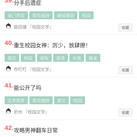
39
.
分手后遗症
豪门世家
情有独钟
破镜重圆
校园

路回塘
『
校园文学
』
收藏
40
.
重生校园女神：厉少，放肆撩！
甜文
校园
星际
虐渣
女强
独宠

乔叮叮
『
校园文学
』
收藏
41
.
能公开了吗
花季雨季
情有独钟
甜文
校园

折州
『
校园文学
』
收藏
42
.
攻略男神翻车日常