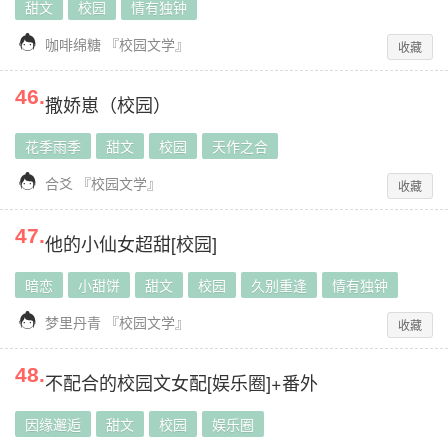
甜文
校园
情有独钟

咖啡绵糖
『
校园文学
』
收藏
46
.
撒娇崽（校园）
花季雨季
甜文
校园
天作之合

合爻
『
校园文学
』
收藏
47
.
他的小仙女超甜[校园]
暗恋
小甜饼
甜文
校园
久别重逢
情有独钟

梦里丹青
『
校园文学
』
收藏
48
.
不配合的校园文女配[娱乐圈]+番外
因缘邂逅
甜文
校园
娱乐圈