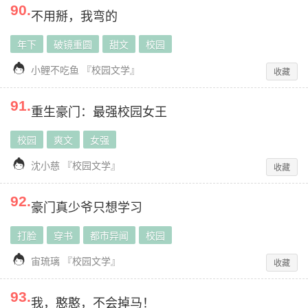
90
.
不用掰，我弯的
年下
破镜重圆
甜文
校园

小鲤不吃鱼
『
校园文学
』
收藏
91
.
重生豪门：最强校园女王
校园
爽文
女强

沈小慈
『
校园文学
』
收藏
92
.
豪门真少爷只想学习
打脸
穿书
都市异闻
校园

宙琉璃
『
校园文学
』
收藏
93
.
我，憨憨，不会掉马！