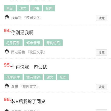
系统
甜文
穿书
校园

浅草饼
『
校园文学
』
收藏
94
.
你别逼我啊
花季雨季
都市情缘
青梅竹马

雨过碧色
『
校园文学
』
收藏
95
.
你再说我一句试试
花季雨季
情有独钟
甜文
校园

爻棋
『
校园文学
』
收藏
96
.
装B后我撩了同桌