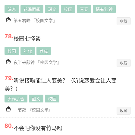
暗恋
花季雨季
甜文
校园
青春
情有独钟

第五君皓
『
校园文学
』
收藏
78
.
校园七怪谈
校园
年代
养成

夜半来敲钟
『
校园文学
』
收藏
79
.
听说接吻能让人变美？（听说恋爱会让人变
美？）
天作之合
甜文
校园

一节藕
『
校园文学
』
收藏
80
.
不会吧你没有竹马吗