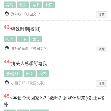
异能
甜文
穿书
校园

渐却呀
『
校园文学
』
收藏
43
.
特殊时期[校园]
校园
年下
成长

疯狂的黄瓜
『
校园文学
』
收藏
44
.
病美人总想掰弯我
情有独钟
甜文
校园

小橙子吖
『
校园文学
』
收藏
45
.
(学长今天回家吗？)敢吗？到我怀里来(校园)+番
外