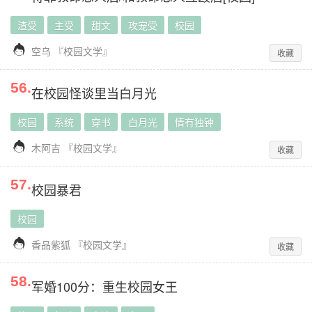
渣受
主受
甜文
攻宠受
校园

空乌
『
校园文学
』
收藏
56
.
在校园怪谈里当白月光
校园
系统
穿书
白月光
情有独钟

木阿吉
『
校园文学
』
收藏
57
.
校园暴君
校园

香品紫狐
『
校园文学
』
收藏
58
.
军婚100分：重生校园女王