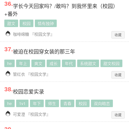
36
.
学长今天回家吗？/敢吗？到我怀里来（校园）
+番外
甜文
校园
情有独钟

咖啡绵糖
『
校园文学
』
收藏
37
.
被迫在校园穿女装的那三年
he
年上
爽文
成长
年代
系统甜文
甜文校园

管红衣
『
校园文学
』
收藏
38
.
校园恋爱实录
he
1v1
年下
师生
青春
校园
双向暗恋

可爱澄
『
校园文学
』
收藏