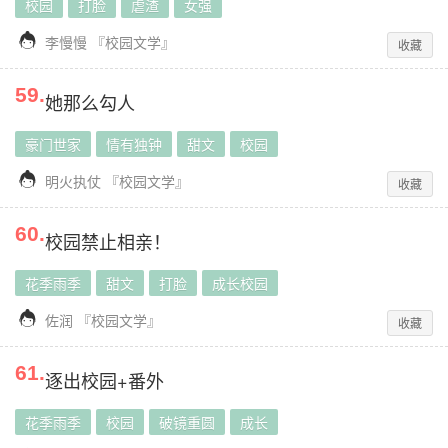
校园
打脸
虐渣
女强

李慢慢
『
校园文学
』
收藏
59
.
她那么勾人
豪门世家
情有独钟
甜文
校园

明火执仗
『
校园文学
』
收藏
60
.
校园禁止相亲！
花季雨季
甜文
打脸
成长校园

佐润
『
校园文学
』
收藏
61
.
逐出校园+番外
花季雨季
校园
破镜重圆
成长