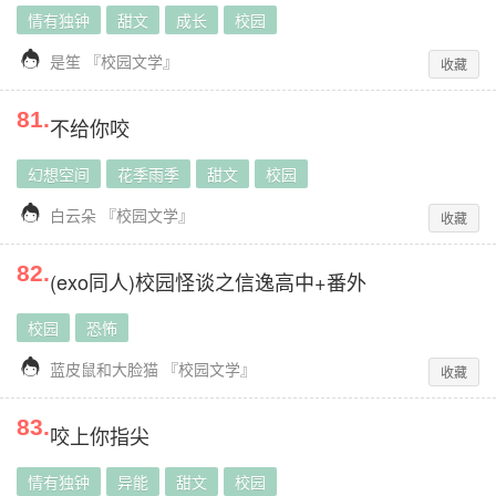
情有独钟
甜文
成长
校园

是笙
『
校园文学
』
收藏
81
.
不给你咬
幻想空间
花季雨季
甜文
校园

白云朵
『
校园文学
』
收藏
82
.
(exo同人)校园怪谈之信逸高中+番外
校园
恐怖

蓝皮鼠和大脸猫
『
校园文学
』
收藏
83
.
咬上你指尖
情有独钟
异能
甜文
校园