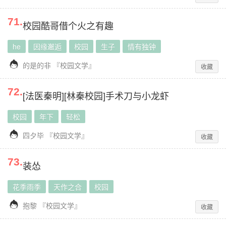
71
.
校园酷哥借个火之有趣
he
因缘邂逅
校园
生子
情有独钟

的是的非
『
校园文学
』
收藏
72
.
[法医秦明][林秦校园]手术刀与小龙虾
校园
年下
轻松

四夕毕
『
校园文学
』
收藏
73
.
装怂
花季雨季
天作之合
校园

抱黎
『
校园文学
』
收藏