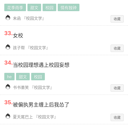
花季雨季
甜文
校园
情有独钟

末函
『
校园文学
』
收藏
33
.
女校

孩子帮
『
校园文学
』
收藏
34
.
当校园理想遇上校园妄想
he
甜文
校园

书书墨笑
『
校园文学
』
收藏
35
.
被偏执男主缠上后我怂了

夏天尾巴上
『
校园文学
』
收藏