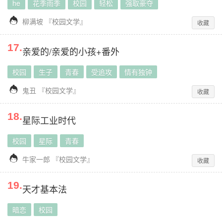
he
花季雨季
校园
轻松
强取豪夺

柳满坡
『
校园文学
』
收藏
17
.
亲爱的/亲爱的小孩+番外
校园
生子
青春
受追攻
情有独钟

鬼丑
『
校园文学
』
收藏
18
.
星际工业时代
校园
星际
青春

牛家一郎
『
校园文学
』
收藏
19
.
天才基本法
暗恋
校园