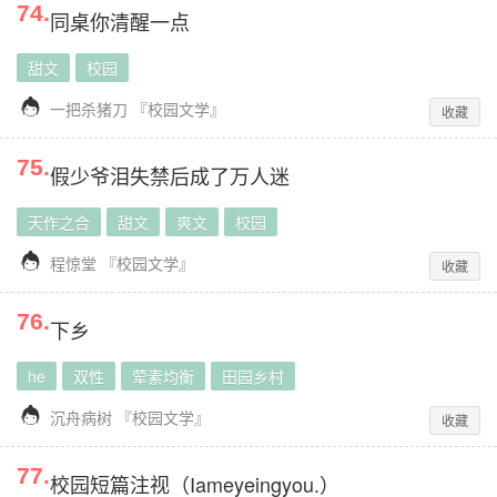
74
.
同桌你清醒一点
甜文
校园

一把杀猪刀
『
校园文学
』
收藏
75
.
假少爷泪失禁后成了万人迷
天作之合
甜文
爽文
校园

程惊堂
『
校园文学
』
收藏
76
.
下乡
he
双性
荤素均衡
田园乡村

沉舟病树
『
校园文学
』
收藏
77
.
校园短篇注视（Iameyeingyou.）