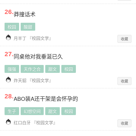
26
.
莽撞话术
校园
酸甜

月半丁
『
校园文学
』
收藏
27
.
同桌他对我垂涎已久
强强
天作之合
甜文
校园

炸天貂
『
校园文学
』
收藏
28
.
ABO装A还干架是会怀孕的
生子
幻想空间
甜文
校园

红口白牙
『
校园文学
』
收藏