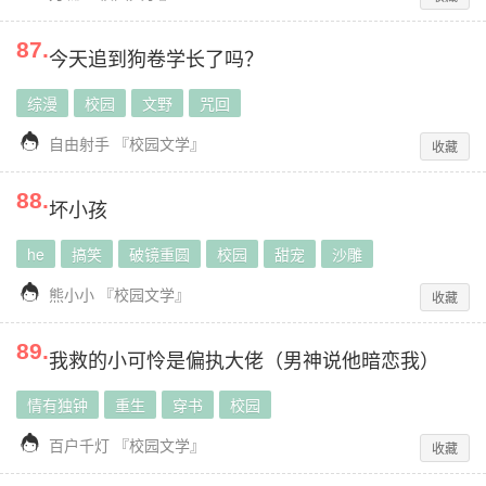
87
.
今天追到狗卷学长了吗？
综漫
校园
文野
咒回

自由射手
『
校园文学
』
收藏
88
.
坏小孩
he
搞笑
破镜重圆
校园
甜宠
沙雕

熊小小
『
校园文学
』
收藏
89
.
我救的小可怜是偏执大佬（男神说他暗恋我）
情有独钟
重生
穿书
校园

百户千灯
『
校园文学
』
收藏