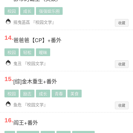
校园
成长
强强娱乐圈

摇曳菡萏
『
校园文学
』
收藏
14
.
爸爸爸【CP】+番外
校园
轻松
暧昧

鬼丑
『
校园文学
』
收藏
15
.
[综]金木重生+番外
校园
励志
成长
青春
美食

鱼危
『
校园文学
』
收藏
16
.
阎王+番外