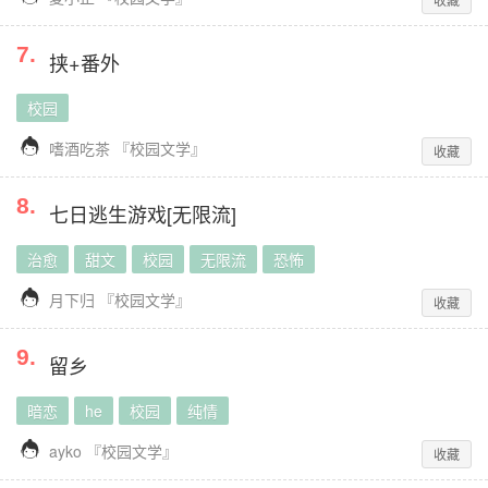
7
.
挟+番外
校园

嗜酒吃茶
『
校园文学
』
收藏
8
.
七日逃生游戏[无限流]
治愈
甜文
校园
无限流
恐怖

月下归
『
校园文学
』
收藏
9
.
留乡
暗恋
he
校园
纯情

ayko
『
校园文学
』
收藏