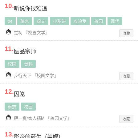
10
.
听说你很难追
be
暗恋
虐文
小甜饼
攻追受
校园
现代

觉初
『
校园文学
』
收藏
11
.
医品宗师
校园
骨科

步行天下
『
校园文学
』
收藏
12
.
囚笼
虐恋
校园

雁一夏/害人精M
『
校园文学
』
收藏
13
.
影帝的诞生（美娱）