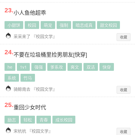
23
.
小人鱼他超乖
小甜饼
校园
萌宠
强制
暗恋成真
甜文校园

采采来了
『
校园文学
』
收藏
24
.
不要在垃圾桶里捡男朋友[快穿]
he
1v1
强强
爹系攻
爽文
双洁
快穿
系统
竹马

骑鲸南去
『
校园文学
』
收藏
25
.
重回少女时代
励志
轻松
青春
成长校园

宋杭杭
『
校园文学
』
收藏