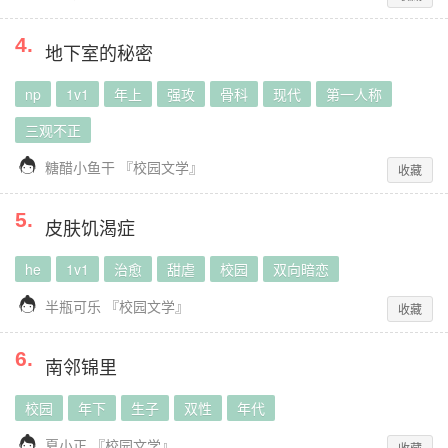
4
.
地下室的秘密
np
1v1
年上
强攻
骨科
现代
第一人称
三观不正

糖醋小鱼干
『
校园文学
』
收藏
5
.
皮肤饥渴症
he
1v1
治愈
甜虐
校园
双向暗恋

半瓶可乐
『
校园文学
』
收藏
6
.
南邻锦里
校园
年下
生子
双性
年代

夏小正
『
校园文学
』
收藏