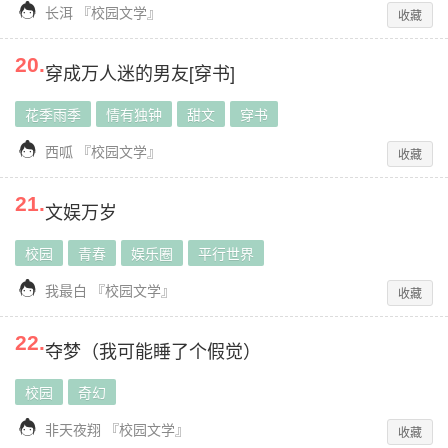

长洱
『
校园文学
』
收藏
20
.
穿成万人迷的男友[穿书]
花季雨季
情有独钟
甜文
穿书

西呱
『
校园文学
』
收藏
21
.
文娱万岁
校园
青春
娱乐圈
平行世界

我最白
『
校园文学
』
收藏
22
.
夺梦（我可能睡了个假觉）
校园
奇幻

非天夜翔
『
校园文学
』
收藏