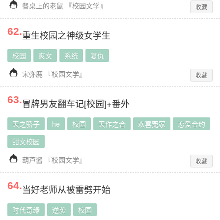

餐桌上的老鼠
『
校园文学
』
收藏
62
.
重生校园之神级女学生
校园
爽文
系统
复仇

宋弥鹿
『
校园文学
』
收藏
63
.
冒牌男友翻车记[校园]+番外
天之骄子
he
校园
天作之合
欢喜冤家
恋爱合约
甜文校园

葫芦酱
『
校园文学
』
收藏
64
.
当好老师从被雷劈开始
时代奇缘
逆袭
校园