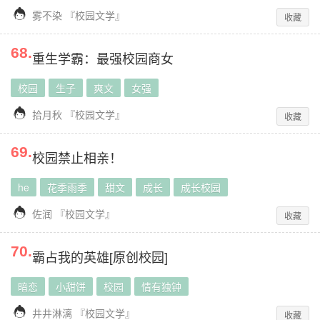

雾不染
『
校园文学
』
收藏
68
.
重生学霸：最强校园商女
校园
生子
爽文
女强

拾月秋
『
校园文学
』
收藏
69
.
校园禁止相亲！
he
花季雨季
甜文
成长
成长校园

佐润
『
校园文学
』
收藏
70
.
霸占我的英雄[原创校园]
暗恋
小甜饼
校园
情有独钟

井井淋漓
『
校园文学
』
收藏