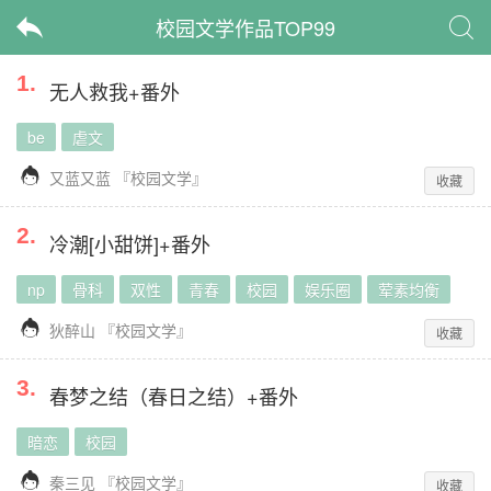
校园文学作品TOP99


1
.
无人救我+番外
be
虐文

又蓝又蓝
『
校园文学
』
收藏
2
.
冷潮[小甜饼]+番外
np
骨科
双性
青春
校园
娱乐圈
荤素均衡

狄醉山
『
校园文学
』
收藏
3
.
春梦之结（春日之结）+番外
暗恋
校园

秦三见
『
校园文学
』
收藏