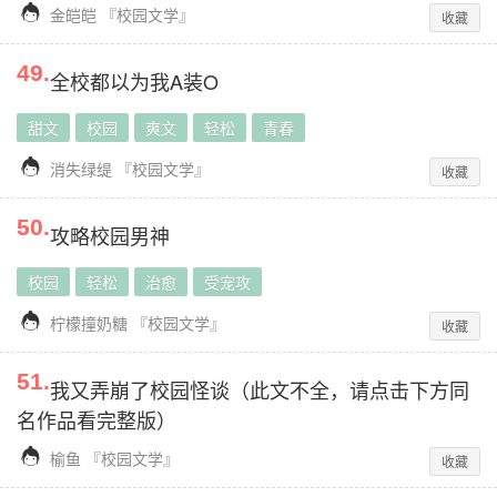

金皑皑
『
校园文学
』
收藏
49
.
全校都以为我A装O
甜文
校园
爽文
轻松
青春

消失绿缇
『
校园文学
』
收藏
50
.
攻略校园男神
校园
轻松
治愈
受宠攻

柠檬撞奶糖
『
校园文学
』
收藏
51
.
我又弄崩了校园怪谈（此文不全，请点击下方同
名作品看完整版）

榆鱼
『
校园文学
』
收藏