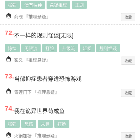
强强
情有独钟
悬疑推理
正剧

商砚
『
推理悬疑
』
收藏
72
.
不一样的规则怪谈[无限]
惊悚
无限流
打脸
升级流
轻松
规则怪谈

雾爻
『
推理悬疑
』
收藏
73
.
当郁抑症患者穿进恐怖游戏

青莲门下
『
推理悬疑
』
收藏
74
.
我在诡异世界苟咸鱼
强强
恐怖
末世
打脸

火锅加糖
『
推理悬疑
』
收藏