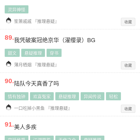
灵异神怪

笙箫戚戚
『
推理悬疑
』
收藏
89
.
我凭破案冠绝京华（濯缨录）BG
甜文
悬疑推理
穿书

薄月栖烟
『
推理悬疑
』
收藏
90
.
陆队今天真香了吗
情有独钟
欢喜冤家
悬疑推理
异闻传说
轻松

一口吃掉小黑鱼
『
推理悬疑
』
收藏
91
.
美人多疾
宫廷侯爵
江湖恩怨
天作之合
悬疑推理