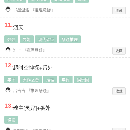

书墨温酒
『
推理悬疑
』
收藏
11
.
洄天
强强
异能
现代架空
悬疑推理

淮上
『
推理悬疑
』
收藏
12
.
超时空神探+番外
年下
天作之合
推理
年代
娱乐圈

吕吉吉
『
推理悬疑
』
收藏
13
.
魂主[灵异]+番外
轻松