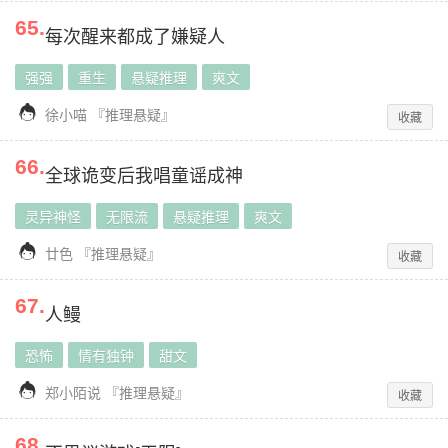
65
.
每次醒来都成了嫌疑人
强强
重生
悬疑推理
爽文

徐小喵
『
推理悬疑
』
收藏
66
.
全球诡变后我唱童谣成神
灵异神怪
无限流
悬疑推理
爽文

廿色
『
推理悬疑
』
收藏
67
.
人鳗
恐怖
情有独钟
甜文

郑小陌说
『
推理悬疑
』
收藏
68
.