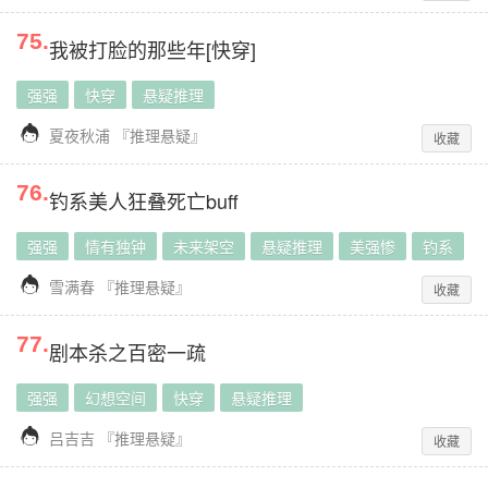
75
.
我被打脸的那些年[快穿]
强强
快穿
悬疑推理

夏夜秋浦
『
推理悬疑
』
收藏
76
.
钓系美人狂叠死亡buff
强强
情有独钟
未来架空
悬疑推理
美强惨
钓系

雪满春
『
推理悬疑
』
收藏
77
.
剧本杀之百密一疏
强强
幻想空间
快穿
悬疑推理

吕吉吉
『
推理悬疑
』
收藏