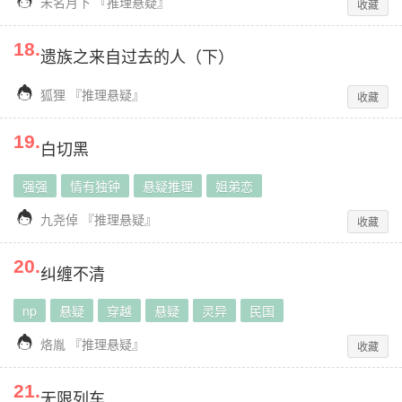

未名月下
『
推理悬疑
』
收藏
18
.
遗族之来自过去的人（下）

狐狸
『
推理悬疑
』
收藏
19
.
白切黑
强强
情有独钟
悬疑推理
姐弟恋

九尧倬
『
推理悬疑
』
收藏
20
.
纠缠不清
np
悬疑
穿越
悬疑
灵异
民国

烙胤
『
推理悬疑
』
收藏
21
.
无限列车