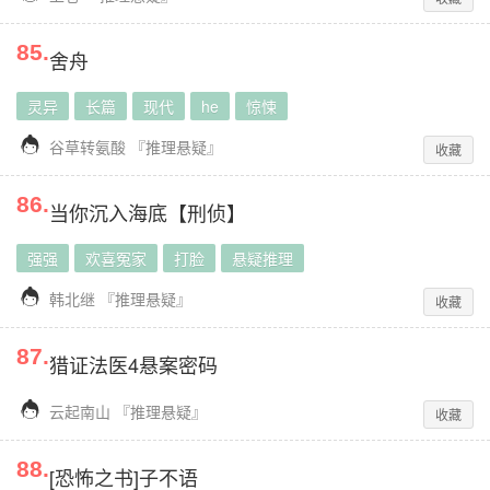
85
.
舍舟
灵异
长篇
现代
he
惊悚

谷草转氨酸
『
推理悬疑
』
收藏
86
.
当你沉入海底【刑侦】
强强
欢喜冤家
打脸
悬疑推理

韩北继
『
推理悬疑
』
收藏
87
.
猎证法医4悬案密码

云起南山
『
推理悬疑
』
收藏
88
.
[恐怖之书]子不语