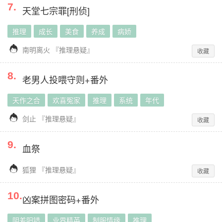
7
.
天堂七宗罪[刑侦]
推理
成长
美食
养成
病娇

南明离火
『
推理悬疑
』
收藏
8
.
老男人投喂守则+番外
天作之合
欢喜冤家
推理
系统
年代

剑止
『
推理悬疑
』
收藏
9
.
血祭

狐狸
『
推理悬疑
』
收藏
10
.
凶案拼图密码+番外
阴差阳错
业界精英
制服情缘
推理