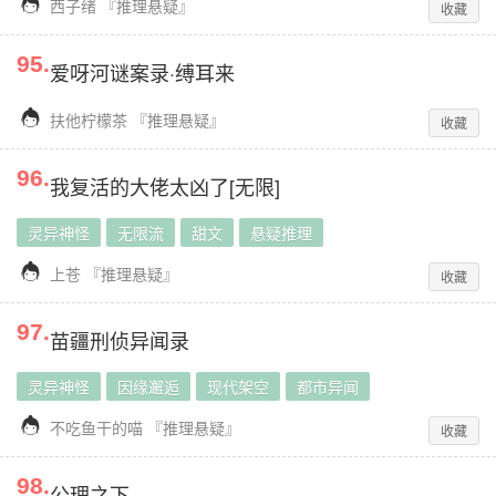

西子绪
『
推理悬疑
』
收藏
95
.
爱呀河谜案录·缚耳来

扶他柠檬茶
『
推理悬疑
』
收藏
96
.
我复活的大佬太凶了[无限]
灵异神怪
无限流
甜文
悬疑推理

上苍
『
推理悬疑
』
收藏
97
.
苗疆刑侦异闻录
灵异神怪
因缘邂逅
现代架空
都市异闻

不吃鱼干的喵
『
推理悬疑
』
收藏
98
.
公理之下