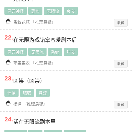
灵异神怪
恐怖
无限流
爽文

条纹花瓶
『
推理悬疑
』
收藏
22
.
在无限游戏错拿恋爱剧本后
灵异神怪
无限流
系统
甜文

苹果果农
『
推理悬疑
』
收藏
23
.
凶祟（凶崇）
惊悚
强强
悬疑

杨溯
『
推理悬疑
』
收藏
24
.
活在无限流副本里