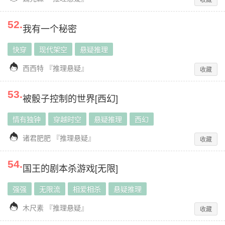
52
.
我有一个秘密
快穿
现代架空
悬疑推理

西西特
『
推理悬疑
』
收藏
53
.
被骰子控制的世界[西幻]
情有独钟
穿越时空
悬疑推理
西幻

诸君肥肥
『
推理悬疑
』
收藏
54
.
国王的剧本杀游戏[无限]
强强
无限流
相爱相杀
悬疑推理

木尺素
『
推理悬疑
』
收藏