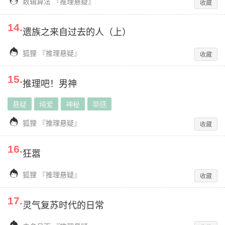

数辑算法
『
推理悬疑
』
收藏
14
.
遗族之来自过去的人（上）

狐狸
『
推理悬疑
』
收藏
15
.
推理吧！男神
悬疑
纯爱
神秘
带感

狐狸
『
推理悬疑
』
收藏
16
.
狂嚣

狐狸
『
推理悬疑
』
收藏
17
.
灵气复苏时代的日常