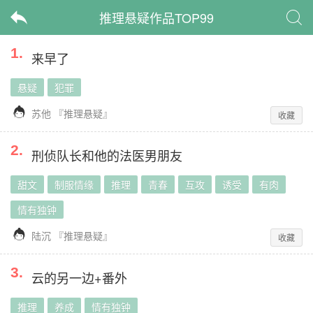
推理悬疑作品TOP99


1
.
来早了
悬疑
犯罪

苏他
『
推理悬疑
』
收藏
2
.
刑侦队长和他的法医男朋友
甜文
制服情缘
推理
青春
互攻
诱受
有肉
情有独钟

陆沉
『
推理悬疑
』
收藏
3
.
云的另一边+番外
推理
养成
情有独钟