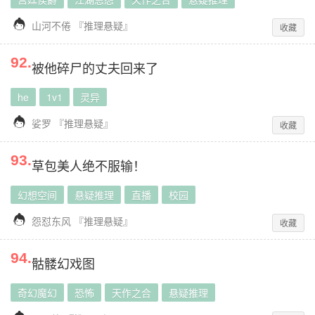

山河不倦
『
推理悬疑
』
收藏
92
.
被他碎尸的丈夫回来了
he
1v1
灵异

娑罗
『
推理悬疑
』
收藏
93
.
草包美人绝不服输！
幻想空间
悬疑推理
直播
校园

怨怼东风
『
推理悬疑
』
收藏
94
.
骷髅幻戏图
奇幻魔幻
恐怖
天作之合
悬疑推理