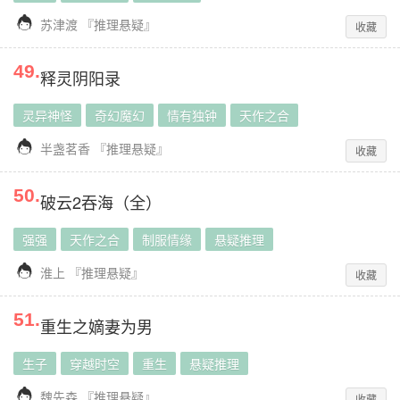

苏津渡
『
推理悬疑
』
收藏
49
.
释灵阴阳录
灵异神怪
奇幻魔幻
情有独钟
天作之合

半盏茗香
『
推理悬疑
』
收藏
50
.
破云2吞海（全）
强强
天作之合
制服情缘
悬疑推理

淮上
『
推理悬疑
』
收藏
51
.
重生之嫡妻为男
生子
穿越时空
重生
悬疑推理

魏先森
『
推理悬疑
』
收藏