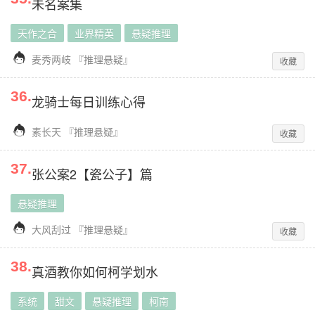
未名案集
天作之合
业界精英
悬疑推理

麦秀两岐
『
推理悬疑
』
收藏
36
.
龙骑士每日训练心得

素长天
『
推理悬疑
』
收藏
37
.
张公案2【瓷公子】篇
悬疑推理

大风刮过
『
推理悬疑
』
收藏
38
.
真酒教你如何柯学划水
系统
甜文
悬疑推理
柯南