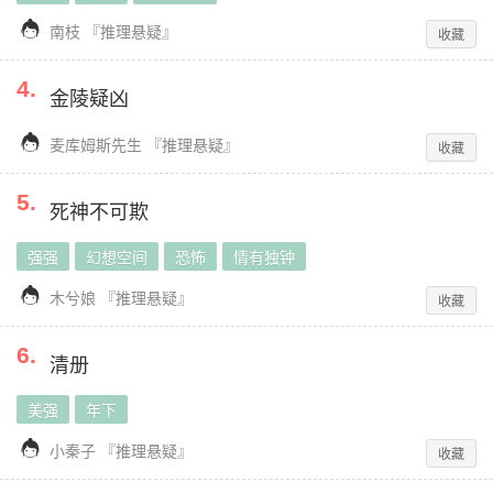

南枝
『
推理悬疑
』
收藏
4
.
金陵疑凶

麦库姆斯先生
『
推理悬疑
』
收藏
5
.
死神不可欺
强强
幻想空间
恐怖
情有独钟

木兮娘
『
推理悬疑
』
收藏
6
.
清册
美强
年下

小秦子
『
推理悬疑
』
收藏