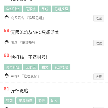
穿越时空
无限流
系统
悬疑推理

乌龙煮雪
『
推理悬疑
』
收藏
59
.
无限流炮灰NPC只想活着

啾斜
『
推理悬疑
』
收藏
60
.
快打钱，不然封号！
灵异神怪
无限流
甜文
悬疑推理

Aegis
『
推理悬疑
』
收藏
61
.
身怀诡胎
强强
灵异神怪
恐怖
甜文