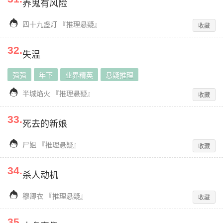
养鬼有风险

四十九盏灯
『
推理悬疑
』
收藏
32
.
失温
强强
年下
业界精英
悬疑推理

半城焰火
『
推理悬疑
』
收藏
33
.
死去的新娘

尸姐
『
推理悬疑
』
收藏
34
.
杀人动机

穆卿衣
『
推理悬疑
』
收藏
35
.