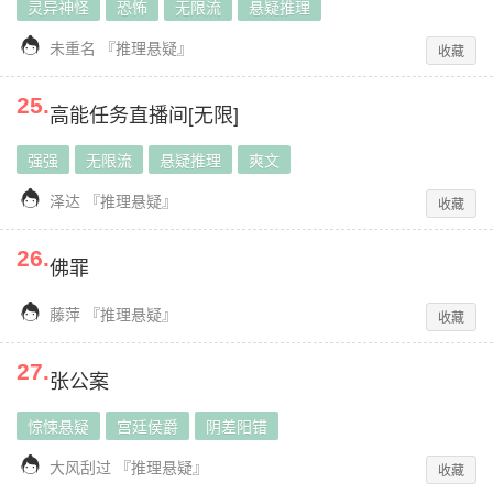
灵异神怪
恐怖
无限流
悬疑推理

未重名
『
推理悬疑
』
收藏
25
.
高能任务直播间[无限]
强强
无限流
悬疑推理
爽文

泽达
『
推理悬疑
』
收藏
26
.
佛罪

藤萍
『
推理悬疑
』
收藏
27
.
张公案
惊悚悬疑
宫廷侯爵
阴差阳错

大风刮过
『
推理悬疑
』
收藏