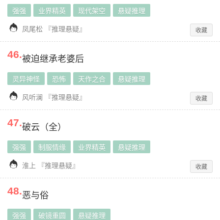
强强
业界精英
现代架空
悬疑推理

凤尾松
『
推理悬疑
』
收藏
46
.
被迫继承老婆后
灵异神怪
恐怖
天作之合
悬疑推理

风听澜
『
推理悬疑
』
收藏
47
.
破云（全）
强强
制服情缘
业界精英
悬疑推理

淮上
『
推理悬疑
』
收藏
48
.
恶与俗
强强
破镜重圆
悬疑推理