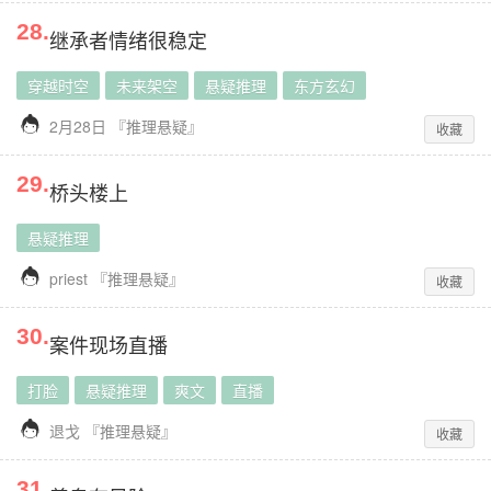
28
.
继承者情绪很稳定
穿越时空
未来架空
悬疑推理
东方玄幻

2月28日
『
推理悬疑
』
收藏
29
.
桥头楼上
悬疑推理

priest
『
推理悬疑
』
收藏
30
.
案件现场直播
打脸
悬疑推理
爽文
直播

退戈
『
推理悬疑
』
收藏
31
.