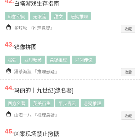
42
.
白塔游戏生存指南
幻想空间
无限流
甜文
悬疑推理

雀辞秋
『
推理悬疑
』
收藏
43
.
镜像拼图
强强
业界精英
悬疑推理
异闻传说

猫茶海狸
『
推理悬疑
』
收藏
44
.
玛丽的十九世纪[综名著]
西方名著
英美衍生
平步青云
悬疑推理

山海十八
『
推理悬疑
』
收藏
45
.
凶案现场禁止撒糖