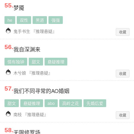
55
.
梦魇
he
双性
黑道
强强

鬼手书生
『
推理悬疑
』
收藏
56
.
我自深渊来
情有独钟
甜文
悬疑推理

木兮娘
『
推理悬疑
』
收藏
57
.
我们不同寻常的AO婚姻
甜文
悬疑推理
abo
高岭之花
先婚后爱

南枝
『
推理悬疑
』
收藏
58
.
无限修罗场