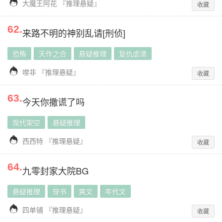

大魔王阿花
『
推理悬疑
』
收藏
62
.
来路不明的神别乱请[刑侦]
恐怖
天作之合
悬疑推理
复仇虐渣

噤非
『
推理悬疑
』
收藏
63
.
今天你撒谎了吗
现代架空
悬疑推理

西西特
『
推理悬疑
』
收藏
64
.
九零封家大院BG
悬疑推理
穿书
爽文
年代文

四单铺
『
推理悬疑
』
收藏