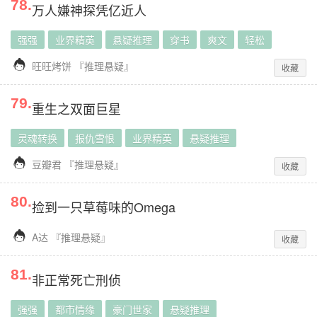
78
.
万人嫌神探凭亿近人
强强
业界精英
悬疑推理
穿书
爽文
轻松

旺旺烤饼
『
推理悬疑
』
收藏
79
.
重生之双面巨星
灵魂转换
报仇雪恨
业界精英
悬疑推理

豆瓣君
『
推理悬疑
』
收藏
80
.
捡到一只草莓味的Omega

A达
『
推理悬疑
』
收藏
81
.
非正常死亡刑侦
强强
都市情缘
豪门世家
悬疑推理