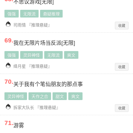
不思议游戏[无限]
强强
无限流
悬疑推理

司雨情
『
推理悬疑
』
收藏
69
.
我在无限片场当反派[无限]
强强
灵异神怪
无限流
爽文

绛月星
『
推理悬疑
』
收藏
70
.
关于我有个笔仙朋友的那点事
灵异神怪
天作之合
甜文
爽文

拆家大队长
『
推理悬疑
』
收藏
71
.
游雾