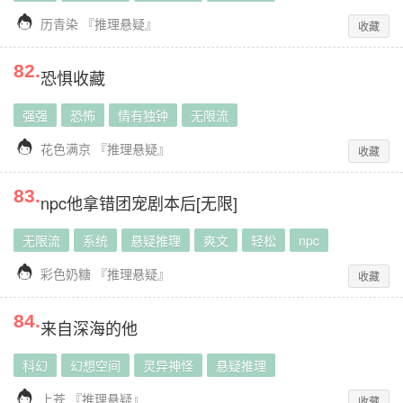

历青染
『
推理悬疑
』
收藏
82
.
恐惧收藏
强强
恐怖
情有独钟
无限流

花色满京
『
推理悬疑
』
收藏
83
.
npc他拿错团宠剧本后[无限]
无限流
系统
悬疑推理
爽文
轻松
npc

彩色奶糖
『
推理悬疑
』
收藏
84
.
来自深海的他
科幻
幻想空间
灵异神怪
悬疑推理

上苍
『
推理悬疑
』
收藏