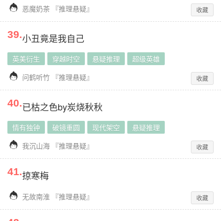

恶魔奶茶
『
推理悬疑
』
收藏
39
.
小丑竟是我自己
英美衍生
穿越时空
悬疑推理
超级英雄

问鹤听竹
『
推理悬疑
』
收藏
40
.
已枯之色by炭烧秋秋
情有独钟
破镜重圆
现代架空
悬疑推理

我沉山海
『
推理悬疑
』
收藏
41
.
掠寒梅

无故南淮
『
推理悬疑
』
收藏