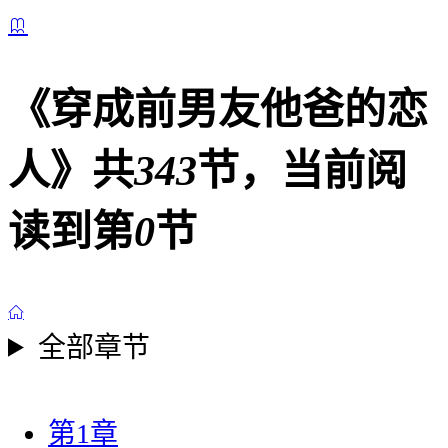

《
穿成前男友他爸的恋
人
》共
343
节，当前阅
读到第
0
节

全部章节
第1章