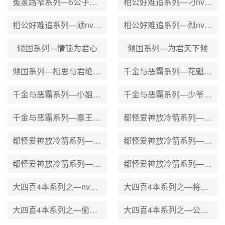
冤家路窄系列—5公子你有种
相公好难追系列—刁nv追夫
相公好难追系列—顽nv擒夫
相公好难追系列—烈nv斗夫
倾国系列—情锁为君心
倾国系列—为君天下倾
倾国系列—相思与君绝（倾国2）
千金与恶霸系列—花魁的玩物
千金与恶霸系列—小姐的男宠
千金与恶霸系列—少爷的点心
千金与恶霸系列—寨王的猎物
都怪爱神放冷箭系列—月岚-二手好男人
都怪爱神放冷箭系列—nv王别太跩
都怪爱神放冷箭系列—四月-黑心牌校花
都怪爱神放冷箭系列—米可-我的男人运
都怪爱神放冷箭系列—安祖缇-老板不可靠
大四喜4本系列之—nv皇爱耍诈
大四喜4本系列之—将军不好追
大四喜4本系列之—偷贼太放肆
大四喜4本系列之—公主耍心机