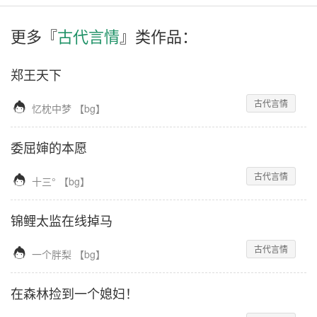
更多『
古代言情
』类作品：
郑王天下
古代言情

忆枕中梦
【
bg
】
委屈婶的本愿
古代言情

十三°
【
bg
】
锦鲤太监在线掉马
古代言情

一个胖梨
【
bg
】
在森林捡到一个媳妇！