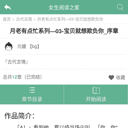
女生阅读之家


首页
>
古代言情
>
月老有点忙系列—03-宝贝就想欺负你
月老有点忙系列—03-宝贝就想欺负你
_
序章

元媛
【
bg
】
『
古代言情
』
总共
12
章（
已完结
）
收藏



章节目录
开始阅读
作品简介：
「A！」看到他，夏以绮当场尖叫。「你、你*