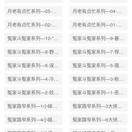
月老有点忙系列—05-蜜糖拆封不准退
月老有点忙系列—04-小姐请妳别闹了
月老有点忙系列—02-甜心求求妳爱我
月老有点忙系列—01-先生离我远一点
冤家斗冤家系列—10-*子禁臠的野玫瑰
冤家斗冤家系列—9-暴君的流氓小樱桃
冤家斗冤家系列—8-野兽眷恋的百He香
冤家斗冤家系列—7-悍龙禁锢的小野凤
冤家斗冤家系列—6-误入陷阱的小茉莉
冤家斗冤家系列—5-猎鹰怀里的水芙蓉
冤家斗冤家系列—4-冷狮爪下的小野猫
冤家斗冤家系列—3-粉蝶手中的纸老虎
冤家斗冤家系列—2-狡狐心里的野蛮熊
冤家斗冤家系列—1-恶狼zhui里的小白兔
冤家路窄系列—1小妹不要怕
冤家路窄系列—3大侠真没用
冤家路窄系列—4小姐慢吞吞
冤家路窄系列—6大侠很霸道