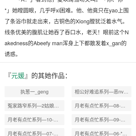
*」她瞠圆眼，几乎呼xi困难。他、他竟只在yao上围
了条浴巾就走出来，古铜色的Xiong膛犹泛着水气。
线条优美的腹肌让她吞了吞口水，老天！眼前这个N
akedness的Abeefy man浑身上下都散发着x_gan的
诱惑。
『
元媛
』的其
她
作品：
执葱一_geng
相公好难追系列—恶nv戏夫
冤家路窄系列—2姑娘不要急
月老有点忙系列—08-公主乖乖被T教
月老有点忙系列—10-亲爱的请再宠我
月老有点忙系列—09-木头我想我爱你元媛
月老有点忙系列—07-亲亲别再假正经元媛
月老有点忙系列—06-*子干也抹净元媛