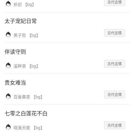
古代言情

祈初
【
bg
】
太子宠妃日常
古代言情

黑子哲
【
bg
】
伴读守则
古代言情

溪畔茶
【
bg
】
贵女难当
古代言情

百香果茶
【
bg
】
七零之白莲花不白
古代言情

晓渔天歌
【
bg
】