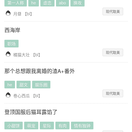
第一人称
he
虐恋
abo
换攻
现代耽美

月昼
【
bl
】
西海岸
职场
现代耽美

橘猫大壮
【
bl
】
那个总想跟我离婚的渣A+番外
he
甜文
娱乐圈
现代耽美

卷心西瓜
【
bl
】
登顶国服后猫耳露馅了
小甜饼
萌宠
星际
有肉
情有独钟