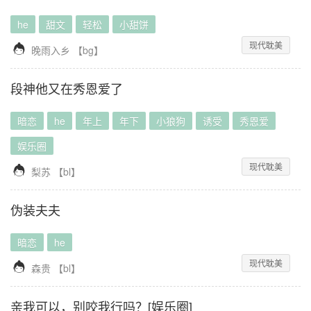
he
甜文
轻松
小甜饼
现代耽美

晚雨入乡
【
bg
】
段神他又在秀恩爱了
暗恋
he
年上
年下
小狼狗
诱受
秀恩爱
娱乐圈
现代耽美

梨苏
【
bl
】
伪装夫夫
暗恋
he
现代耽美

森贵
【
bl
】
亲我可以，别咬我行吗？[娱乐圈]