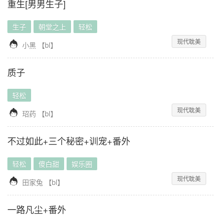
重生[男男生子]
生子
朝堂之上
轻松
现代耽美

小黑
【
bl
】
质子
轻松
现代耽美

玿药
【
bl
】
不过如此+三个秘密+训宠+番外
轻松
傻白甜
娱乐圈
现代耽美

田家兔
【
bl
】
一路凡尘+番外