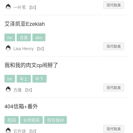
现代耽美

一叶苇
【
bl
】
艾泽凯亚Ezekiah
he
青春
abo
现代耽美

Lisa Henry
【
bl
】
我和我的肉文cp闹掰了
he
年上
年下
现代耽美

方唐
【
bl
】
404信箱+番外
校园
业界精英
情有独钟
现代耽美

它在烧
【
bl
】