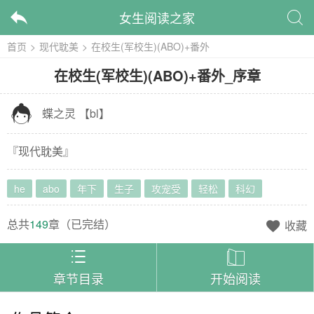
女生阅读之家


首页
>
现代耽美
>
在校生(军校生)(ABO)+番外
在校生(军校生)(ABO)+番外
_
序章

蝶之灵
【
bl
】
『
现代耽美
』
he
abo
年下
生子
攻宠受
轻松
科幻
总共
149
章（
已完结
）
收藏



章节目录
开始阅读