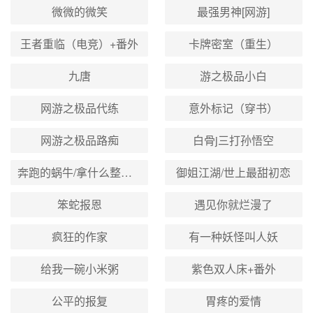
微微的微笑
最强男神[网游]
王者重临（电竞）+番外
卡牌密室（重生）
九唐
游之极品小白
网游之极品代练
意外标记（穿书）
网游之极品路痴
白骨j三打孙悟空
奔跑的蜗牛/拿什么整死你——我的爱人+番外
御姐江湖/世上最甜初恋
笨蛇报恩
遇见你就烂漫了
疯狂的作家
有一种妖怪叫人妖
给我一碗小米粥
紫色双人床+番外
公平的报复
胃疼的爱情