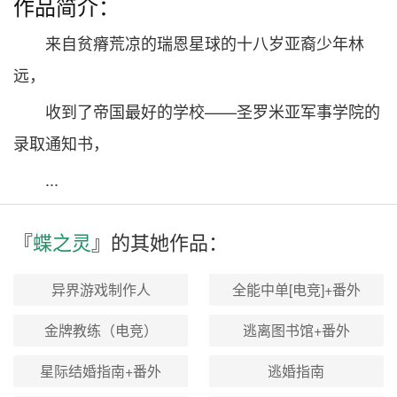
作品简介：
来自贫瘠荒凉的瑞恩星球的十八岁亚裔少年林
远，
收到了帝国最好的学校——圣罗米亚军事学院的
录取通知书，
...
『
蝶之灵
』的其
她
作品：
异界游戏制作人
全能中单[电竞]+番外
金牌教练（电竞）
逃离图书馆+番外
星际结婚指南+番外
逃婚指南