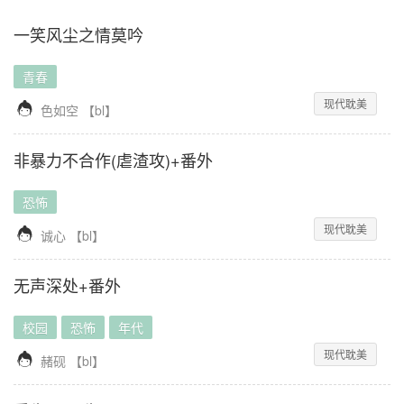
一笑风尘之情莫吟
青春
现代耽美

色如空
【
bl
】
非暴力不合作(虐渣攻)+番外
恐怖
现代耽美

诚心
【
bl
】
无声深处+番外
校园
恐怖
年代
现代耽美

赭砚
【
bl
】