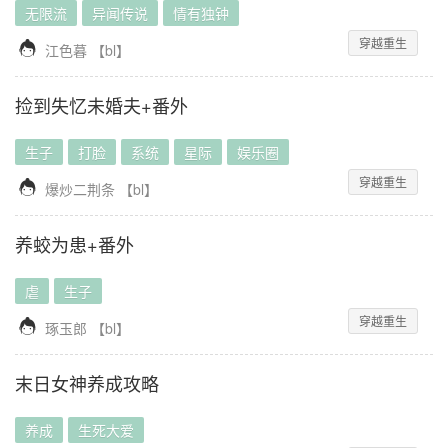
无限流
异闻传说
情有独钟
穿越重生

江色暮
【
bl
】
捡到失忆未婚夫+番外
生子
打脸
系统
星际
娱乐圈
穿越重生

爆炒二荆条
【
bl
】
养蛟为患+番外
虐
生子
穿越重生

琢玉郎
【
bl
】
末日女神养成攻略
养成
生死大爱