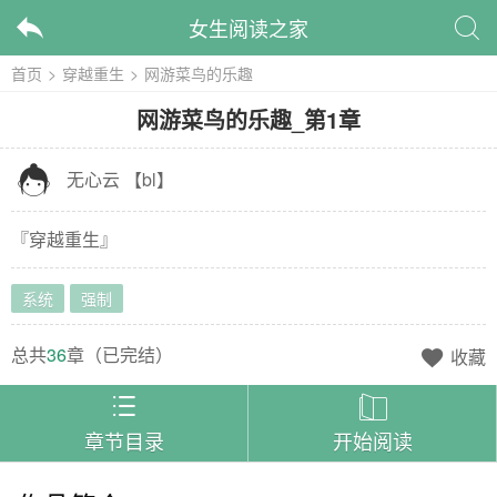
女生阅读之家


首页
>
穿越重生
>
网游菜鸟的乐趣
网游菜鸟的乐趣
_
第1章

无心云
【
bl
】
『
穿越重生
』
系统
强制
总共
36
章（
已完结
）
收藏



章节目录
开始阅读