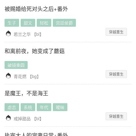
被赐婚给死对头之后+番外
生子
甜文
轻松
宫廷侯爵
穿越重生

若兰之华
【
bl
】
和离前夜，她变成了蘑菇
破镜重圆
穿越重生

青花燃
【
bg
】
是魔王，不是海王
虐恋
系统
年代
暧昧
穿越重生

戒掉甜品
【
bl
】
执宰大人的宠妻日常+番外