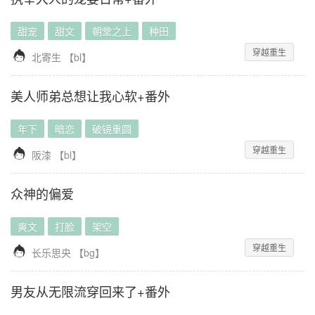
甜宠
甜文
朝堂之上
种田
穿越重生

北寄生
【
bl
】
美人师弟总想让我心软+番外
年下
暗恋
破镜重圆
穿越重生

阪漆
【
bl
】
众神的偏爱
爽文
打脸
架空
穿越重生

长乐思央
【
bg
】
男友从无限流穿回来了+番外