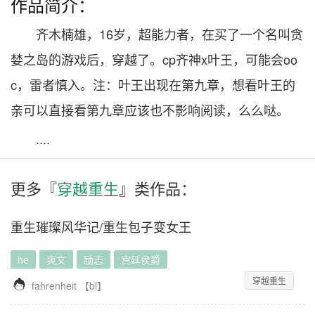
作品简介：
齐木楠雄，16岁，超能力者，在买了一个名叫贪
婪之岛的游戏后，穿越了。cp齐神x叶王，可能会oo
c，雷者慎入。注：叶王出现在第九章，想看叶王的
亲可以直接看第九章应该也不影响阅读，么么哒。
....
更多『
穿越重生
』类作品：
重生璀璨风华记/重生包子变女王
he
爽文
励志
宫廷侯爵
穿越重生

fahrenheit
【
bl
】