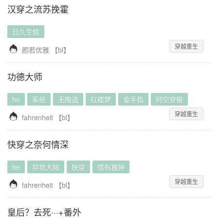
汉穿之流苏挽霍
日久生情
穿越重生

颜若优雅
【
bl
】
功德大师
he
系统
无限流
红楼梦
金手指
时空穿梭
穿越重生

fahrenheit
【
bl
】
快穿之奈何情深
he
异世大陆
快穿
情有独钟
穿越重生

fahrenheit
【
bl
】
皇后？去死···+番外