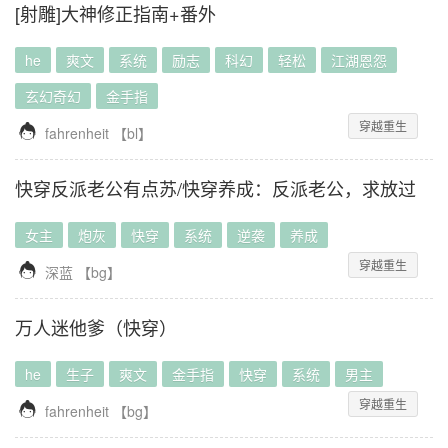
[射雕]大神修正指南+番外
he
爽文
系统
励志
科幻
轻松
江湖恩怨
玄幻奇幻
金手指
穿越重生

fahrenheit
【
bl
】
快穿反派老公有点苏/快穿养成：反派老公，求放过
女主
炮灰
快穿
系统
逆袭
养成
穿越重生

深蓝
【
bg
】
万人迷他爹（快穿）
he
生子
爽文
金手指
快穿
系统
男主
穿越重生

fahrenheit
【
bg
】