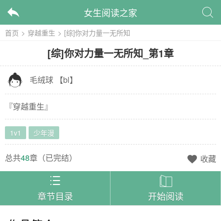
女生阅读之家


首页
>
穿越重生
>
[综]你对力量一无所知
[综]你对力量一无所知
_
第1章

毛绒球
【
bl
】
『
穿越重生
』
1v1
少年漫
总共
48
章（
已完结
）
收藏



章节目录
开始阅读