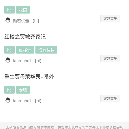
he
校园
穿越重生

颜若优雅
【
bl
】
红楼之贾敏齐家记
he
红楼梦
情有独钟
穿越重生

fahrenheit
【
bl
】
重生贾母荣华录+番外
he
女强
穿越重生

fahrenheit
【
bl
】
本站所有作品由网友转载于网络，转载至本站只是为了宣传本书让更多读者欣