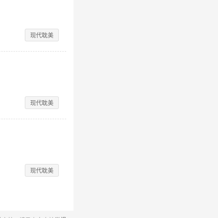
现代耽美
现代耽美
现代耽美