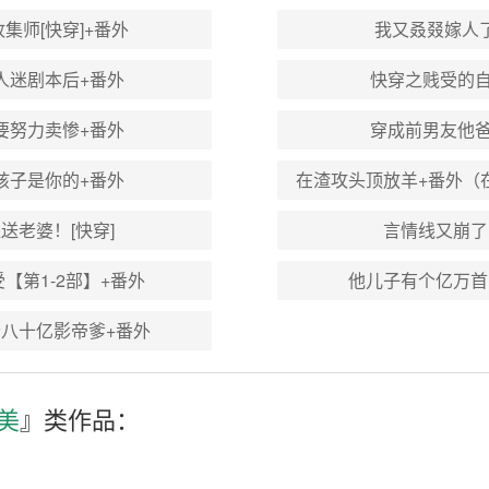
集师[快穿]+番外
我又叒叕嫁人
人迷剧本后+番外
快穿之贱受的
要努力卖惨+番外
穿成前男友他
孩子是你的+番外
在渣攻头顶放羊+番外（
送老婆！[快穿]
言情线又崩了
【第1-2部】+番外
他儿子有个亿万首
八十亿影帝爹+番外
美
』类作品：