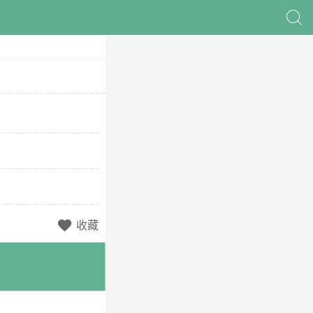

收藏
