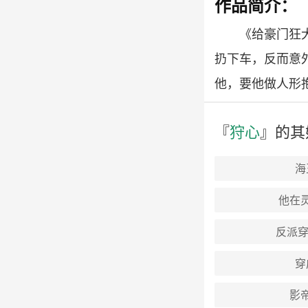
作品简介：
《给豪门狂
扔下车，反而意
他，要他做人形抱.
『
狩心
』的其
海
他在
反派穿
穿
影