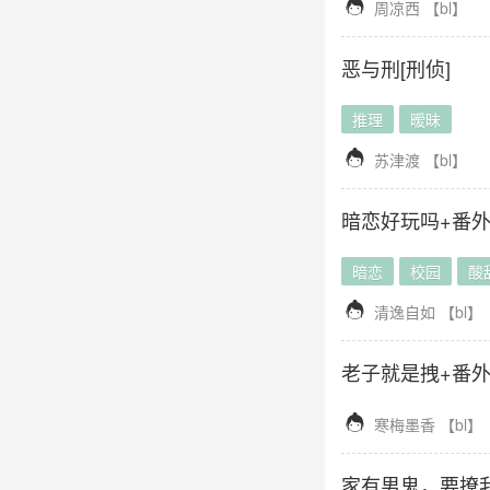

周凉西
【
bl
】
恶与刑[刑侦]
推理
暧昧

苏津渡
【
bl
】
暗恋好玩吗+番
暗恋
校园
酸

清逸自如
【
bl
】
老子就是拽+番

寒梅墨香
【
bl
】
家有男鬼，要撩