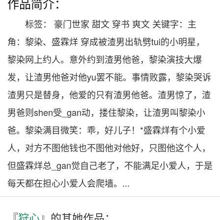
作品简介：
标签： 豪门世家 甜文 穿书 爽文 关键字：主
角：黎染、盛霖烊 穿成被渣男出轨劈tui的小明星，
黎染网上约人。意外约到渣男他爸，黎染演技大爆
发，让渣男他爸对他yu罢不能。事情败露，黎染哭诉
渣男只是替身，他爱的只有渣男他爸。渣男惊了，渣
男爸则shen受_gan动，搂住黎染，让渣男叫黎染小
爸。黎染满目微笑：乖，好儿子！*盛霖烊有个小爱
人，对方不图他钱也不图他对他好，只图他这个人，
但盛霖烊总_gan觉自己老了，不能满足小爱人，于是
每天都在担心小爱人会爬墙。...
『
狩心
』的其
她
作品：