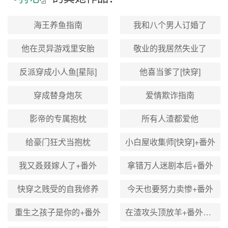
海王养鱼指南
我和八个男人订婚了
他在灵异游戏里安胎
敬业的我居然失业了
反派穿成小人鱼[星际]
他喜当爹了[快穿]
穿成替身炮灰
爱情欺诈指南
影帝的专属抱枕
所有人渣都爱他
给豪门狂犬当抱枕
小白屋收集师[快穿]+番外
我又叒叕嫁人了+番外
拿错万人迷剧本后+番外
快穿之贱受的自我修养
今天也要努力卖惨+番外
重生之孩子是你的+番外
在渣攻头顶放羊+番外（在渣攻头顶放羊）