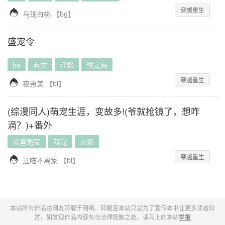
穿越重生

乌珑白桃
【
bg
】
盛宠令
he
爽文
轻松
甜宠爽
穿越重生

夜惠美
【
bl
】
(综漫同人)萌宠生涯，变故多!(爷就抢镜了，想咋
滴？)+番外
欢喜冤家
萌宠
火影
穿越重生

汪喵不离家
【
bl
】
本站所有作品由网友转载于网络，转载至本站只是为了宣传本书让更多读者欣
赏，如发现作品内容有与法律抵触之处，请马上向本站
举报