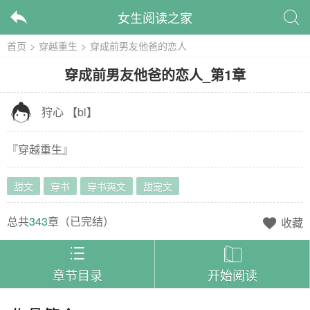
女生阅读之家


首页
>
穿越重生
>
穿成前男友他爸的恋人
穿成前男友他爸的恋人
_
第1章

狩心
【
bl
】
『
穿越重生
』
甜文
穿书
穿书爽文
甜宠文
总共
343
章（
已完结
）
收藏



章节目录
开始阅读