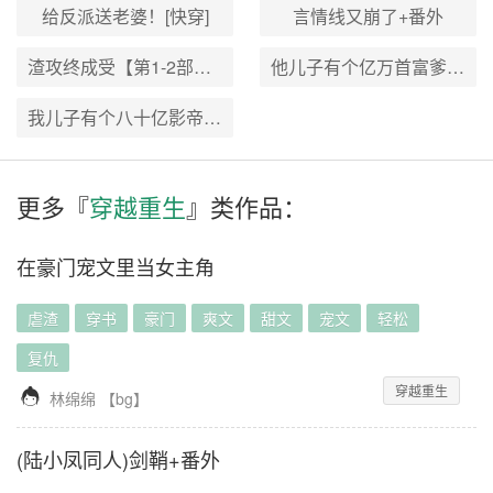
给反派送老婆！[快穿]
言情线又崩了+番外
渣攻终成受【第1-2部】+番外
他儿子有个亿万首富爹+番外
我儿子有个八十亿影帝爹+番外
更多『
穿越重生
』类作品：
在豪门宠文里当女主角
虐渣
穿书
豪门
爽文
甜文
宠文
轻松
复仇
穿越重生

林绵绵
【
bg
】
(陆小凤同人)剑鞘+番外