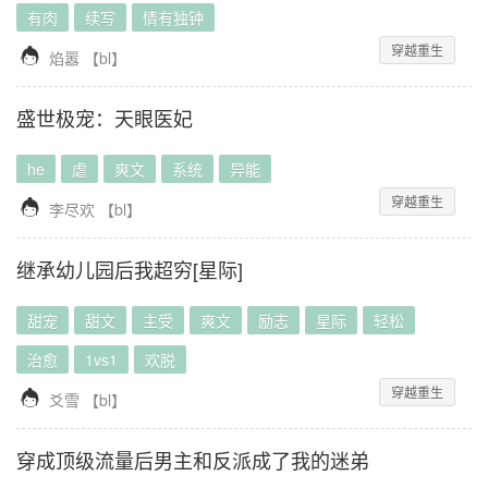
有肉
续写
情有独钟
穿越重生

焰嚣
【
bl
】
盛世极宠：天眼医妃
he
虐
爽文
系统
异能
穿越重生

李尽欢
【
bl
】
继承幼儿园后我超穷[星际]
甜宠
甜文
主受
爽文
励志
星际
轻松
治愈
1vs1
欢脱
穿越重生

爻雪
【
bl
】
穿成顶级流量后男主和反派成了我的迷弟