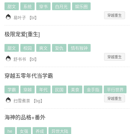
甜文
系统
穿书
白月光
娱乐圈
穿越重生

易叶子
【
bl
】
极限宠爱[重生]
甜文
校园
爽文
复仇
情有独钟
穿越重生

舒书书
【
bl
】
穿越五零年代当学霸
学霸
穿越
年代
民国
美食
金手指
平行世界
穿越重生

扫雪煮茶
【
bg
】
海神的品格+番外
he
女强
养成
异世大陆