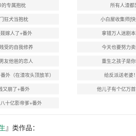
帝的专属抱枕
所有人渣都
门狂犬当抱枕
小白屋收集师[快
叕嫁人了+番外
拿错万人迷剧本
贱受的自我修养
今天也要努力卖
男友他爸的恋人
重生之孩子是你
+番外（在渣攻头顶放羊）
给反派送老婆！
线又崩了+番外
他儿子有个亿万首
八十亿影帝爹+番外
生
』类作品：