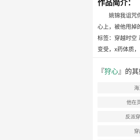
作品简介：
姚锦我诅咒你
心上，被他甩掉的
标签：穿越时空 
变受，x药体质，
『
狩心
』的其
海
他在
反派穿
穿