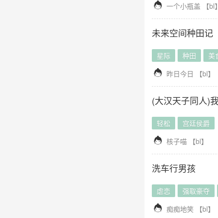

一个小瓶盖
【
bl
未来空间种田记
星际
种田
美

昨日今日
【
bl
】
(大汉天子同人)
轻松
宫廷侯爵

核子喵
【
bl
】
洗车行男孩
虐恋
强取豪夺

痴痴地笑
【
bl
】