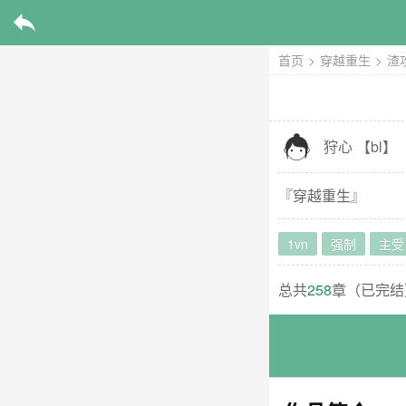

首页
>
穿越重生
>
渣

狩心
【
bl
】
『
穿越重生
』
1vn
强制
主受
总共
258
章（
已完结