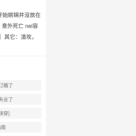
一开始姚锦并没放在
外死亡 nei容
┃ 其它：渣攻，
订婚了
失业了
快穿]
指南