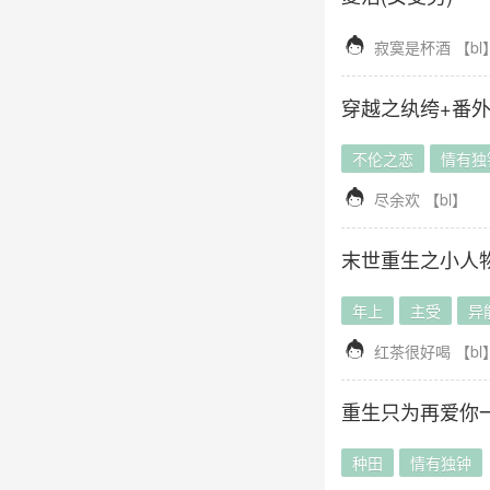

寂寞是杯酒
【
bl
穿越之纨绔+番
不伦之恋
情有独

尽余欢
【
bl
】
末世重生之小人
年上
主受
异

红茶很好喝
【
bl
重生只为再爱你
种田
情有独钟