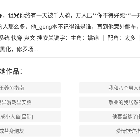
，诅咒你终有一天被千人骑，万人压**你不得好死**”
人那么多，他_geng本不记得谁是谁，直到他意外翻车，意
系统 快穿 爽文 搜索关键字：主角：姚锦 ┃ 配角：太多 
黑化，修罗场...
她
作品：
王养鱼指南
我和八个男人
灵异游戏里安胎
敬业的我居然
成小人鱼[星际]
他喜当爹了[
成替身炮灰
爱情欺诈