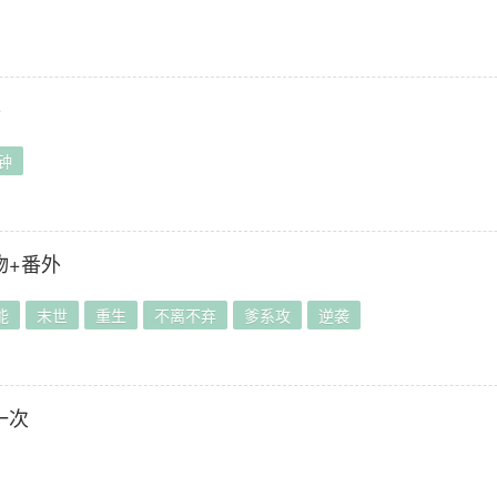
】
外
钟
物+番外
能
末世
重生
不离不弃
爹系攻
逆袭
】
一次