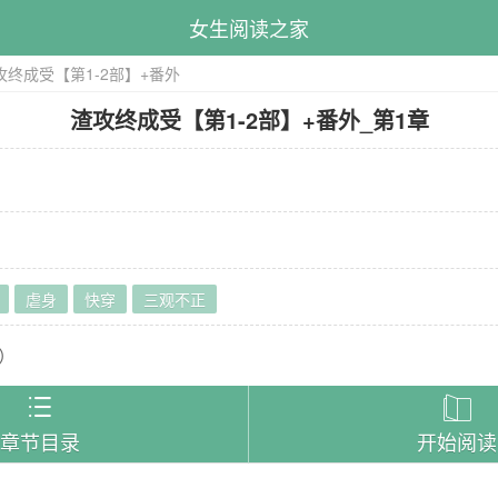
女生阅读之家
攻终成受【第1-2部】+番外
渣攻终成受【第1-2部】+番外
_
第1章
虐身
快穿
三观不正
）


章节目录
开始阅读