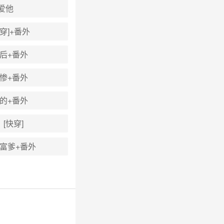
爱他
穿]+番外
后+番外
惨+番外
的+番外
[快穿]
富爹+番外