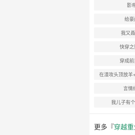
影
给豪
我又叒
快穿之
穿成前
在渣攻头顶放羊
言情
我儿子有个
更多『
穿越重