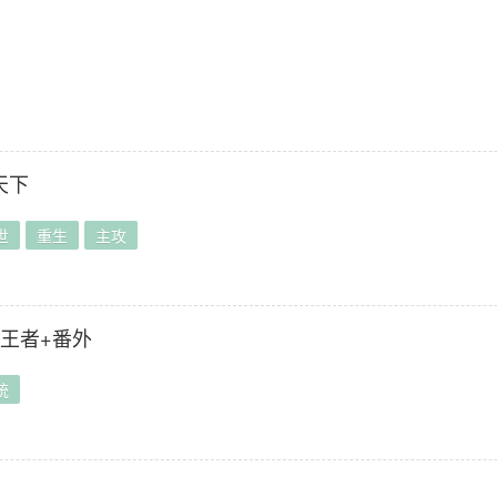
】
天下
世
重生
主攻
的王者+番外
统