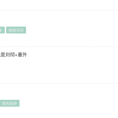
】
食
随身空间
我是刘彻+番外
情有独钟