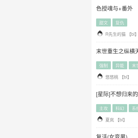
色授魂与+番外
甜文
复仇

R先生的猫
【
bl
末世重生之纵横
强制
异能
末

悠悠桃
【
bl
】
[星际]不想归来
主攻
科幻
系

夏岚
【
bl
】
复活(女变男)