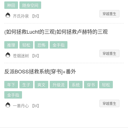
种田
随身空间
穿越重生

齐氏孙泉
【
bl
】
(如何拯救Lucht的三观)如何拯救卢赫特的三观
推理
轻松
恐怖
金手指
穿越重生

苍烟迷树
【
bl
】
反派BOSS拯救系统[穿书]+番外
年下
生子
爽文
升级流
系统
穿书
轻松
金手指
穿越重生

一墨丹心
【
bl
】