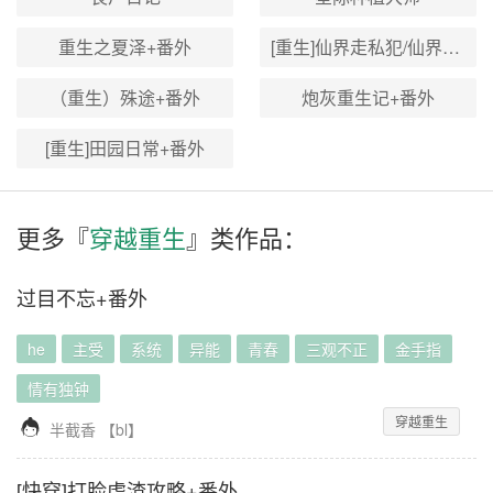
重生之夏泽+番外
[重生]仙界走私犯/仙界贸易商人+番外
（重生）殊途+番外
炮灰重生记+番外
[重生]田园日常+番外
更多『
穿越重生
』类作品：
过目不忘+番外
he
主受
系统
异能
青春
三观不正
金手指
情有独钟
穿越重生

半截香
【
bl
】
[快穿]打脸虐渣攻略+番外