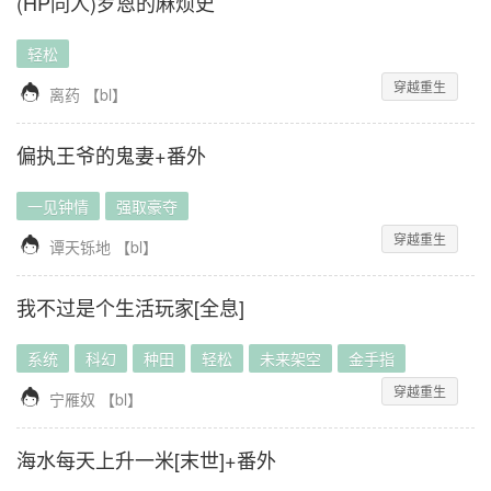
(HP同人)罗恩的麻烦史
轻松
穿越重生

离药
【
bl
】
偏执王爷的鬼妻+番外
一见钟情
强取豪夺
穿越重生

谭天铄地
【
bl
】
我不过是个生活玩家[全息]
系统
科幻
种田
轻松
未来架空
金手指
穿越重生

宁雁奴
【
bl
】
海水每天上升一米[末世]+番外