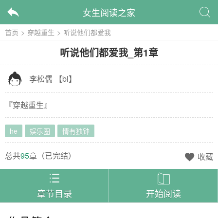
女生阅读之家


首页
>
穿越重生
>
听说他们都爱我
听说他们都爱我
_
第1章

李松儒
【
bl
】
『
穿越重生
』
he
娱乐圈
情有独钟
总共
95
章（
已完结
）
收藏



章节目录
开始阅读