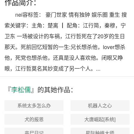
作品简介：
nei容标签： 豪门世家 情有独钟 娱乐圈 重生 搜
索关键字：主角：楚离 ┃ 配角：江行简，秦穆，宁
卫东 一场被设计的车祸，江行哲死在了20岁的生日
那天。死前回忆短暂的一生:兄长想杀他，lover想杀
他，死党也想杀他，还真是没人喜欢他。闭眼又睁
眼，江行哲莫名其妙变成了另一个人。...
『
李松儒
』的其
她
作品：
系统太多怎么办
机器人之心
犬的报恩
大唐崛起[系统]
丧尸日记
星际种植大师