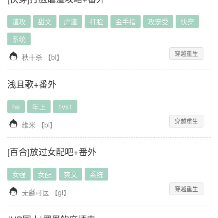
渣攻
甜文
虐渣
打脸
金手指
攻宠受
快穿
系统
穿越重生

秋十杀
【
bl
】
浅且歌+番外
he
年上
1vs1
穿越重生

维米
【
bl
】
[百合]放过女配吧+番外
女强
女配
爽文
系统
穿越重生

无繇可医
【
gl
】